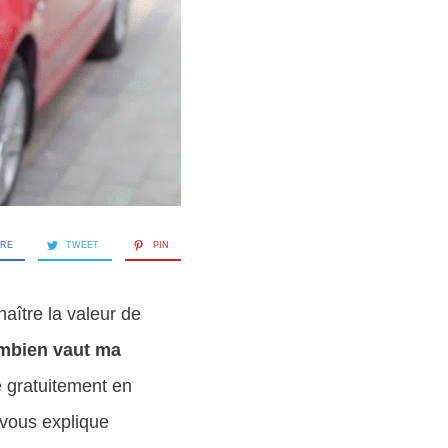
ARE
TWEET
PIN
aître la valeur de
mbien vaut ma
e gratuitement en
n vous explique