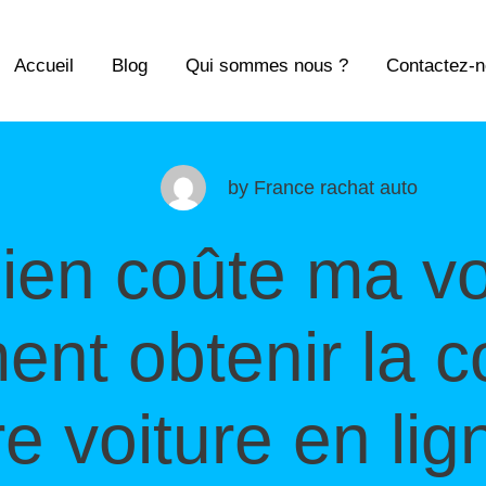
Accueil
Blog
Qui sommes nous ?
Contactez-
by
France rachat auto
en coûte ma voi
nt obtenir la c
re voiture en lig