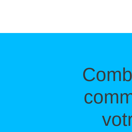
Combi
comme
vot