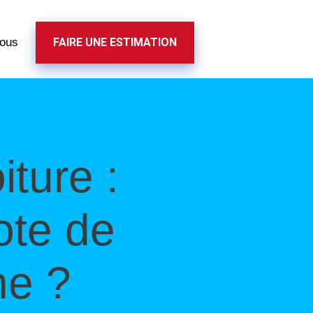
nous
FAIRE UNE ESTIMATION
ture :
ote de
ne ?