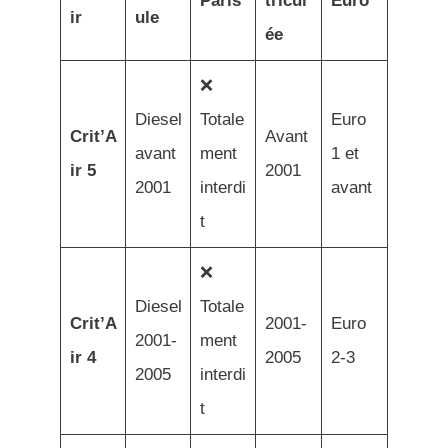
Paris
tricul
Euro
ir
ule
ée
❌
Diesel
Totale
Euro
Crit’A
Avant
avant
ment
1 et
ir 5
2001
2001
interdi
avant
t
❌
Diesel
Totale
Crit’A
2001-
Euro
2001-
ment
ir 4
2005
2-3
2005
interdi
t