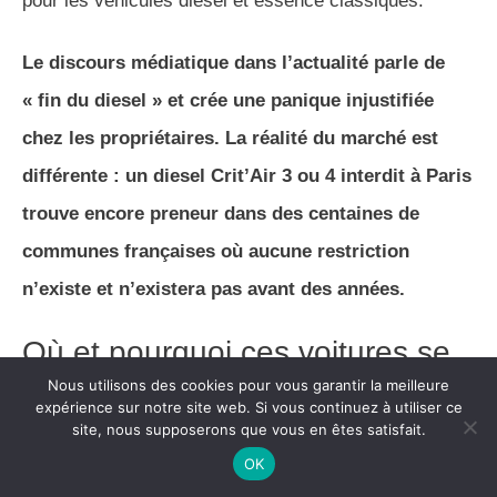
pour les véhicules diesel et essence classiques.
Le discours médiatique dans l’actualité parle de
« fin du diesel » et crée une panique injustifiée
chez les propriétaires. La réalité du marché est
différente : un diesel Crit’Air 3 ou 4 interdit à Paris
trouve encore preneur dans des centaines de
communes françaises où aucune restriction
n’existe et n’existera pas avant des années.
Où et pourquoi ces voitures se
revendent encore
Nous utilisons des cookies pour vous garantir la meilleure
expérience sur notre site web. Si vous continuez à utiliser ce
site, nous supposerons que vous en êtes satisfait.
Les zones rurales et périurbaines hors ZFE
OK
représentent un marché important. Les habitants de