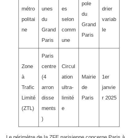
pole
métro
unes
es
drier
du
politai
du
selon
variab
Grand
ne
Grand
comm
le
Paris
Paris
une
Paris
Zone
centre
Circul
à
(4
ation
Mairie
1er
Trafic
arron
ultra-
de
janvie
Limité
disse
limité
Paris
r 2025
(ZTL)
ments
e
)
Le périmètre de la ZFE parisienne concerne Paris à