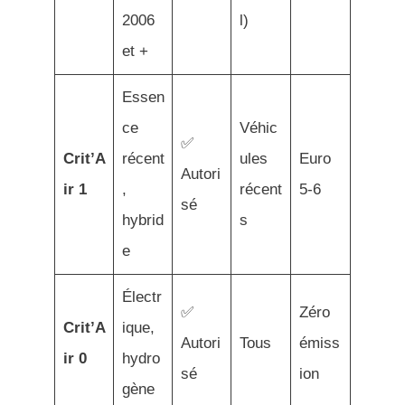
2006
l)
et +
Essen
ce
Véhic
✅
Crit’A
récent
ules
Euro
Autori
ir 1
,
récent
5-6
sé
hybrid
s
e
Électr
✅
Zéro
Crit’A
ique,
Autori
Tous
émiss
ir 0
hydro
sé
ion
gène