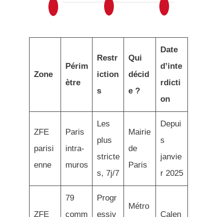
Date
Restr
Qui
Périm
d’inte
Zone
iction
décid
ètre
rdicti
s
e ?
on
Les
Depui
ZFE
Paris
Mairie
plus
s
parisi
intra-
de
stricte
janvie
enne
muros
Paris
s, 7j/7
r 2025
79
Progr
Métro
ZFE
comm
essiv
Calen