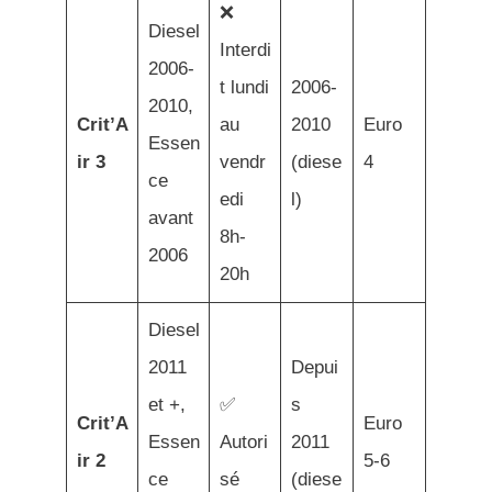
❌
Diesel
Interdi
2006-
t lundi
2006-
2010,
Crit’A
au
2010
Euro
Essen
ir 3
vendr
(diese
4
ce
edi
l)
avant
8h-
2006
20h
Diesel
2011
Depui
et +,
✅
s
Crit’A
Euro
Essen
Autori
2011
ir 2
5-6
ce
sé
(diese