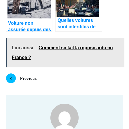
Quelles voitures
Voiture non
sont interdites de
assurée depuis des
circulation dans
années : comment
Paris ?
régler le problème
Lire aussi :
Comment se fait la reprise auto en
?
France ?
Previous
Next