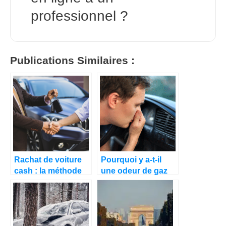
professionnel ?
Publications Similaires :
Rachat de voiture
Pourquoi y a-t-il
cash : la méthode
une odeur de gaz
simple pour vendre
d’échappement
sans perdre de
dans l’habitacle de
temps
mon véhicule ?