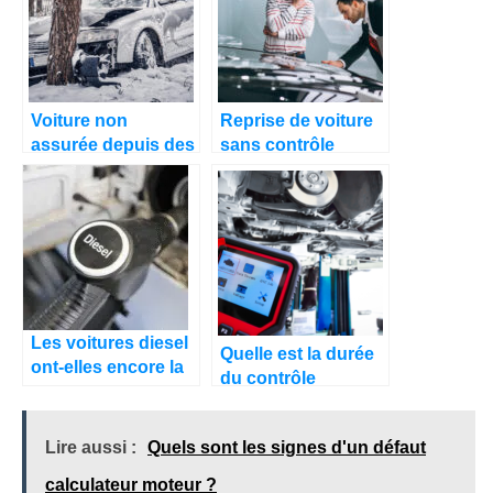
Voiture non
Reprise de voiture
assurée depuis des
sans contrôle
années : comment
technique : est-ce
régler le problème
vraiment possible ?
?
Les voitures diesel
Quelle est la durée
ont-elles encore la
du contrôle
cote à la revente en
technique pour
2026 ?
vendre sa voiture ?
Lire aussi :
Quels sont les signes d'un défaut
calculateur moteur ?