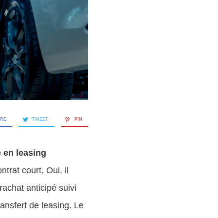
ARE
TWEET
PIN
 en leasing
trat court. Oui, il
rachat anticipé suivi
ransfert de leasing. Le