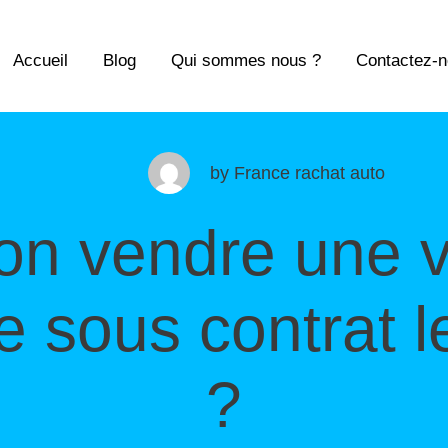
Accueil
Blog
Qui sommes nous ?
Contactez-
by
France rachat auto
on vendre une v
e sous contrat l
?