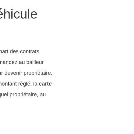
éhicule
part des contrats
emandez au bailleur
 devenir propriétaire,
montant réglé, la
carte
el propriétaire, au