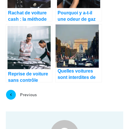
Rachat de voiture
Pourquoi y a-t-il
cash : la méthode
une odeur de gaz
simple pour vendre
d’échappement
sans perdre de
dans l’habitacle de
temps
mon véhicule ?
Quelles voitures
Reprise de voiture
sont interdites de
sans contrôle
circulation dans
technique : est-ce
Paris ?
vraiment possible ?
Previous
Next