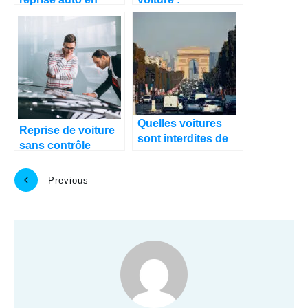
France ?
comprendre les
causes, les
symptômes et les
solutions
Quelles voitures
Reprise de voiture
sont interdites de
sans contrôle
circulation dans
technique : est-ce
Paris ?
vraiment possible ?
Previous
Next