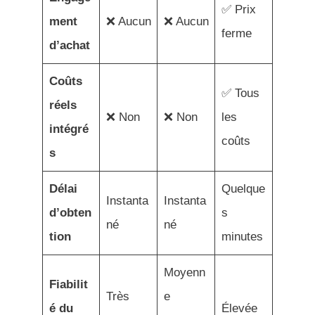
✅ Prix
ment
❌ Aucun
❌ Aucun
ferme
d’achat
Coûts
✅ Tous
réels
❌ Non
❌ Non
les
intégré
coûts
s
Délai
Quelque
Instanta
Instanta
d’obten
s
né
né
tion
minutes
Moyenn
Fiabilit
Très
e
é du
Élevée