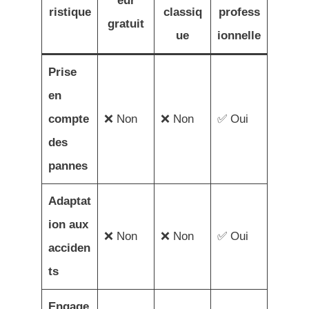
eur
ristique
classiq
profess
gratuit
ue
ionnelle
Prise
en
compte
❌ Non
❌ Non
✅ Oui
des
pannes
Adaptat
ion aux
❌ Non
❌ Non
✅ Oui
acciden
ts
Engage