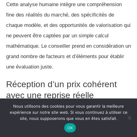
Cette analyse humaine intègre une compréhension
fine des réalités du marché, des spécificités de
chaque modèle, et des opportunités de valorisation qui
ne peuvent être captées par un simple calcul
mathématique. Le conseiller prend en considération un
grand nombre de facteurs et d’éléments pour établir
une évaluation juste.
Réception d’un prix cohérent
avec une reprise réelle
Nous utilisons des cookies pour vous garantir la meilleure
Vous recevez un
prix qui correspond à ce que nous
expérience sur notre site web. Si vous continuez à utiliser ce
site, nous supposerons que vous en êtes satisfait.
sommes réellement prêts à payer
pour le
rachat de
OK
votre véhicule
.