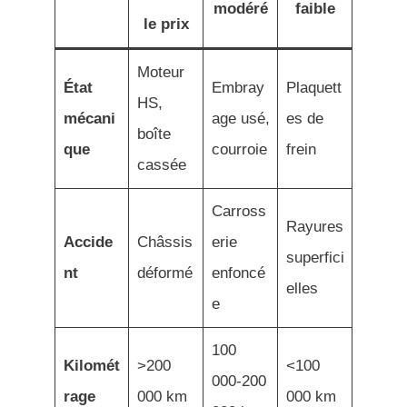
modéré
faible
le prix
Moteur
État
Embray
Plaquett
HS,
mécani
age usé,
es de
boîte
que
courroie
frein
cassée
Carross
Rayures
Accide
Châssis
erie
superfici
nt
déformé
enfoncé
elles
e
100
Kilomét
>200
<100
000-200
rage
000 km
000 km